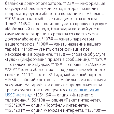
баланс «в долг» от оператора. *123# — информация
об услуге «Пополни мой счет», которая позволит
попросить другого абонента пополнить вам баланс.
*106*номер карты# — активация карты оплаты
Теле2. *145# — позволит получить справку об услуге
«Мобильный перевод», благодаря которой уже вы
сами можете отправить средства со своего счета
другому абоненту. *107# — узнать параметры
вашего тарифа. *108# — узнать название вашего
тарифа. *146# — узнать о тарификации при
нахождении в роуминге. *115# — справка об услуге
«Гудок» (информация придет в сообщении). *115*0#
— отключение «Гудка». *118# — справка о «Маячке».
*220*1*номер абонента# — подключение «Черного
списка». *111# — «Теле2-Гид», мобильный портал.
*153# — общий контроль за мобильными платными
услугами. На тарифах и опциях с предоплаченным
трафиком остаток проверяется с
помощью таких
USSD-команд
: *155*15# — опция «Интернет с
телефона». *155*19# — опция «Пакет интернета».
*155*200# — опция «Портфель интернета».
*155*201# — опция «Чемодан интернета. *155*0# —