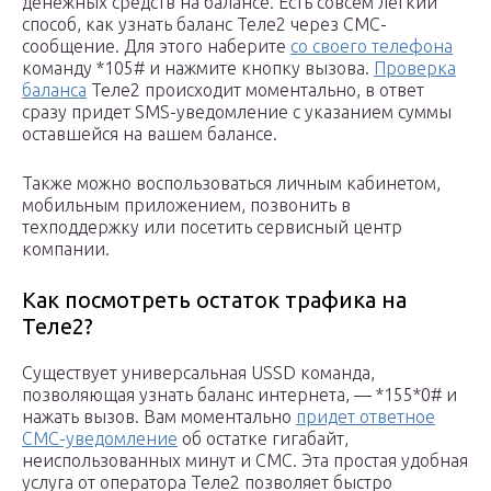
денежных средств на балансе. Есть совсем легкий
способ, как узнать баланс Теле2 через СМС-
сообщение. Для этого наберите
со своего телефона
команду *105# и нажмите кнопку вызова.
Проверка
баланса
Теле2 происходит моментально, в ответ
сразу придет SMS-уведомление с указанием суммы
оставшейся на вашем балансе.
Также можно воспользоваться личным кабинетом,
мобильным приложением, позвонить в
техподдержку или посетить сервисный центр
компании.
Как посмотреть остаток трафика на
Теле2?
Существует универсальная USSD команда,
позволяющая узнать баланс интернета, — *155*0# и
нажать вызов. Вам моментально
придет ответное
СМС-уведомление
об остатке гигабайт,
неиспользованных минут и СМС. Эта простая удобная
услуга от оператора Теле2 позволяет быстро