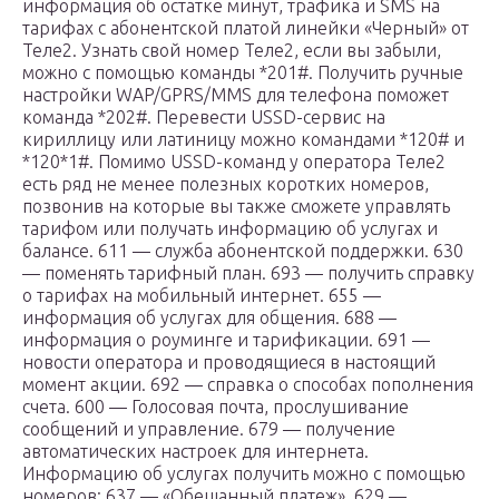
информация об остатке минут, трафика и SMS на
тарифах с абонентской платой линейки «Черный» от
Теле2. Узнать свой номер Теле2, если вы забыли,
можно с помощью команды *201#. Получить ручные
настройки WAP/GPRS/MMS для телефона поможет
команда *202#. Перевести USSD-сервис на
кириллицу или латиницу можно командами *120# и
*120*1#. Помимо USSD-команд у оператора Теле2
есть ряд не менее полезных коротких номеров,
позвонив на которые вы также сможете управлять
тарифом или получать информацию об услугах и
балансе. 611 — служба абонентской поддержки. 630
— поменять тарифный план. 693 — получить справку
о тарифах на мобильный интернет. 655 —
информация об услугах для общения. 688 —
информация о роуминге и тарификации. 691 —
новости оператора и проводящиеся в настоящий
момент акции. 692 — справка о способах пополнения
счета. 600 — Голосовая почта, прослушивание
сообщений и управление. 679 — получение
автоматических настроек для интернета.
Информацию об услугах получить можно с помощью
номеров: 637 — «Обещанный платеж». 629 —