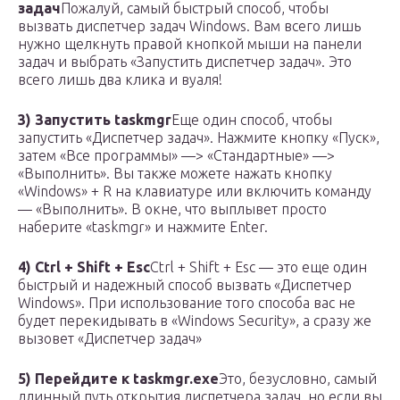
задач
Пожалуй, самый быстрый способ, чтобы
вызвать диспетчер задач Windows. Вам всего лишь
нужно щелкнуть правой кнопкой мыши на панели
задач и выбрать «Запустить диспетчер задач». Это
всего лишь два клика и вуаля!
3) Запустить taskmgr
Еще один способ, чтобы
запустить «Диспетчер задач». Нажмите кнопку «Пуск»,
затем «Все программы» —> «Стандартные» —>
«Выполнить». Вы также можете нажать кнопку
«Windows» + R на клавиатуре или включить команду
— «Выполнить». В окне, что выплывет просто
наберите «taskmgr» и нажмите Enter.
4) Ctrl + Shift + Esc
Ctrl + Shift + Esc — это еще один
быстрый и надежный способ вызвать «Диспетчер
Windows». При использование того способа вас не
будет перекидывать в «Windows Security», а сразу же
вызовет «Диспетчер задач»
5) Перейдите к taskmgr.exe
Это, безусловно, самый
длинный путь открытия диспетчера задач, но если вы