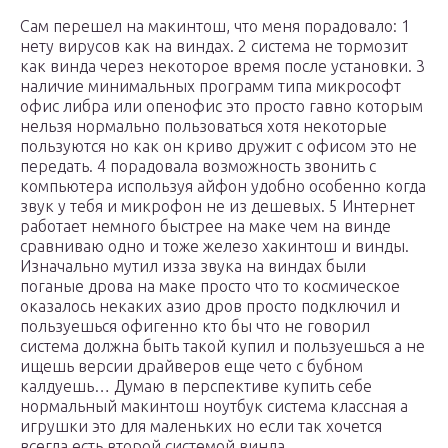
Сам перешел на макинтош, что меня порадовало: 1
нету вирусов как на виндах. 2 система не тормозит
как винда через некоторое время после установки. 3
наличие минимальных программ типа микрософт
офис либра или опенофис это просто гавно которым
нельзя нормально пользоваться хотя некоторые
пользуются но как он криво дружит с офисом это не
передать. 4 порадовала возможность звонить с
компьютера используя айфон удобно особенно когда
звук у тебя и микрофон не из дешевых. 5 Интернет
работает немного быстрее на маке чем на винде
сравниваю одно и тоже железо хакинтош и винды.
Изначально мутил изза звука на виндах были
поганые дрова на маке просто что то космическое
оказалось некаких азио дров просто подключил и
пользуешься офигенно кто бы что не говорил
система должна быть такой купил и пользуешься а не
ищешь версии драйверов еще чето с бубном
калдуешь… Думаю в перспективе купить себе
нормальный макинтош ноутбук система классная а
игрушки это для маленьких но если так хочется
всегда есть второй системой винда.