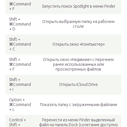
⌘Command
Запустить поиск Spotlight в меню Finder
+ F
Shift +
Открыть выбранную папку на рабочем
⌘Command
столе
+ D
Shift +
⌘Command
Открыть окно «Компьютер»
+ C
Shift +
Открыть окно «Недавние» с перечнем
⌘Command
ранее использованных или
+ F
просмотренных файлов
Shift +
⌘Command
Открыть iCloud Drive
+ I
Option +
⌘Command
Показать папку с загруженными файлами
+ L
Control +
Перенести из меню Finder выделенный
Shift +
файл на панель Dock (сочетание доступно