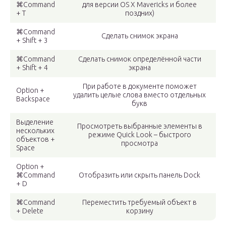
⌘Command
для версии OS X Mavericks и более
+ T
поздних)
⌘Command
Сделать снимок экрана
+ Shift + 3
⌘Command
Сделать снимок определённой части
+ Shift + 4
экрана
При работе в документе поможет
Option +
удалить целые слова вместо отдельных
Backspace
букв
Выделение
Просмотреть выбранные элементы в
нескольких
режиме Quick Look – быстрого
объектов +
просмотра
Space
Option +
⌘Command
Отобразить или скрыть панель Dock
+ D
⌘Command
Переместить требуемый объект в
+ Delete
корзину