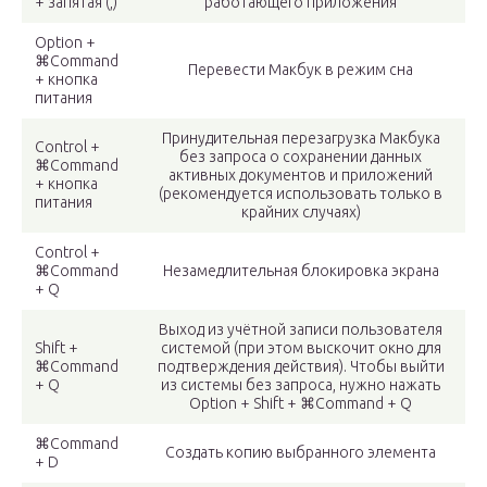
+ запятая (,)
работающего приложения
Option +
⌘Command
Перевести Макбук в режим сна
+ кнопка
питания
Принудительная перезагрузка Макбука
Control +
без запроса о сохранении данных
⌘Command
активных документов и приложений
+ кнопка
(рекомендуется использовать только в
питания
крайних случаях)
Control +
⌘Command
Незамедлительная блокировка экрана
+ Q
Выход из учётной записи пользователя
Shift +
системой (при этом выскочит окно для
⌘Command
подтверждения действия). Чтобы выйти
+ Q
из системы без запроса, нужно нажать
Option + Shift + ⌘Command + Q
⌘Command
Создать копию выбранного элемента
+ D