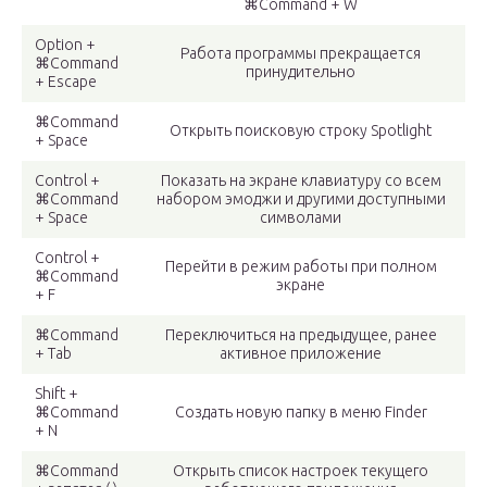
⌘Command + W
Option +
Работа программы прекращается
⌘Command
принудительно
+ Escape
⌘Command
Открыть поисковую строку Spotlight
+ Space
Control +
Показать на экране клавиатуру со всем
⌘Command
набором эмоджи и другими доступными
+ Space
символами
Control +
Перейти в режим работы при полном
⌘Command
экране
+ F
⌘Command
Переключиться на предыдущее, ранее
+ Tab
активное приложение
Shift +
⌘Command
Создать новую папку в меню Finder
+ N
⌘Command
Открыть список настроек текущего