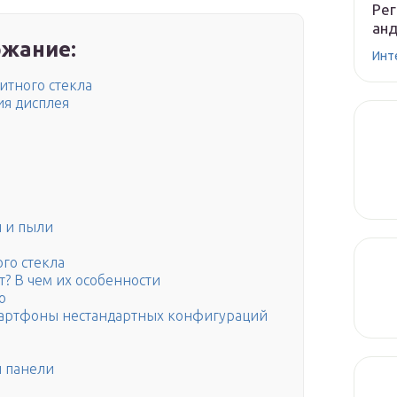
Рег
ан
жание:
Инт
итного стекла
ия дисплея
й и пыли
го стекла
? В чем их особенности
о
смартфоны нестандартных конфигураций
а
й панели