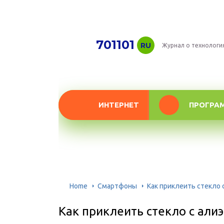
701101
RU
Журнал о технологи
ИНТЕРНЕТ
ПРОГРА
Home
Смартфоны
Как приклеить стекло 
Как приклеить стекло с али