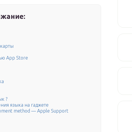
жание:
 карты
ью App Store
ка
ык ?
ния языка на гаджете
payment method — Apple Support