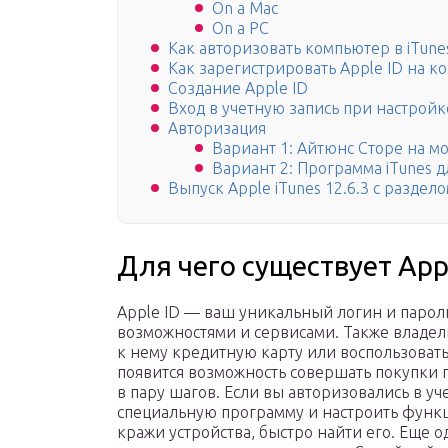
On a Mac
On a PC
Как авторизовать компьютер в iTune
Как зарегистрировать Apple ID на к
Создание Apple ID
Вход в учетную запись при настройк
Авторизация
Вариант 1: Айтюнс Сторе на м
Вариант 2: Программа iTunes 
Выпуск Apple iTunes 12.6.3 с разде
Для чего существует App
Apple ID — ваш уникальный логин и парол
возможностями и сервисами. Также владе
к нему кредитную карту или воспользоватьс
появится возможность совершать покупки 
в пару шагов. Если вы авторизовались в уче
специальную программу и настроить функци
кражи устройства, быстро найти его. Еще 