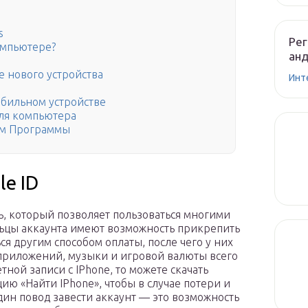
s
Рег
омпьютере?
ан
е нового устройства
Инт
обильном устройстве
для компьютера
лом Программы
le ID
ь, который позволяет пользоваться многими
льцы аккаунта имеют возможность прикрепить
я другим способом оплаты, после чего у них
приложений, музыки и игровой валюты всего
тной записи с IPhone, то можете скачать
ю «Найти IPhone», чтобы в случае потери и
один повод завести аккаунт — это возможность