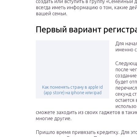
создать или вступить в группу «Семейный 
всегда иметь информацию о том, какие дей
вашей семьи.
Первый вариант регистр
Для нача
именно с
Следующи
после че
создание
будет от
Как поменять страну в apple id
перечисл
(app store) на iphone или ipad
секунд с
остается 
использо
сможете заходить из своих гаджетов в такие 
многие другие.
Пришло время привязать кредитку. Для этог