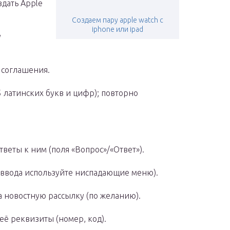
здать Apple
Создаем пару apple watch с
iphone или ipad
у
 соглашения.
5 латинских букв и цифр); повторно
тветы к ним (поля «Вопрос»/«Ответ»).
о ввода используйте ниспадающие меню).
а новостную рассылку (по желанию).
её реквизиты (номер, код).