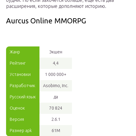
будни. Но если захочется больше, еще есть два
расширения, которые дополняют историю.
Aurcus Online MMORPG
Жанр
Экшен
Рейтинг
4,4
Установки
1 000 000+
Разработчик
Asobimo, Inc.
Русский язык
да
Оценок
70 824
Версия
2.6.1
Размер apk
61M