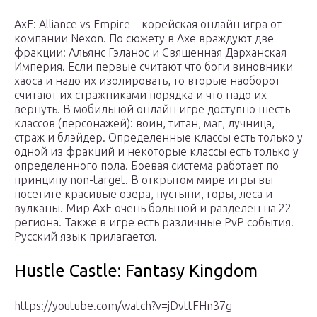
AxE: Alliance vs Empire – корейская онлайн игра от
компании Nexon. По сюжету в Axe враждуют две
фракции: Альянс Гэланос и Священная Дарханская
Империя. Если первые считают что боги виновники
хаоса и надо их изолировать, то вторые наоборот
считают их стражниками порядка и что надо их
вернуть. В мобильной онлайн игре доступно шесть
классов (персонажей): воин, титан, маг, лучница,
страж и блэйдер. Определенные классы есть только у
одной из фракций и некоторые классы есть только у
определенного пола. Боевая система работает по
принципу non-target. В открытом мире игры вы
посетите красивые озера, пустыни, горы, леса и
вулканы. Мир AxE очень большой и разделен на 22
региона. Также в игре есть различные PvP события.
Русский язык прилагается.
Hustle Castle: Fantasy Kingdom
https://youtube.com/watch?v=jDvttFHn37g