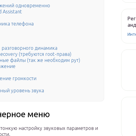
ожений одновременно
Assistant
Рег
амика телефона
ан
Инт
 разговорного динамика
covery (требуются root-права)
ные файлы (так же необходим рут)
ожение
ение громкости
ный уровень звука
нерное меню
тонкую настройку звуковых параметров и
ости.