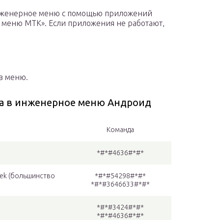
 инженерное меню с помощью приложений
о меню МТК». Если приложения не работают,
в меню.
а в инженерное меню Андроид
Команда
*#*#4636#*#*
ek (большинство
*#*#54298#*#*
*#*#3646633#*#*
*#*#3424#*#*
*#*#4636#*#*