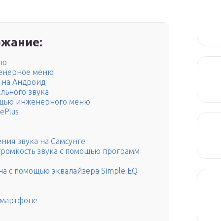
жание:
ню
женерное меню
 на Андроид
льного звука
ощью инженерного меню
ePlus
ния звука на Самсунге
 громкость звука с помощью программ
на с помощью эквалайзера Simple EQ
 смартфоне