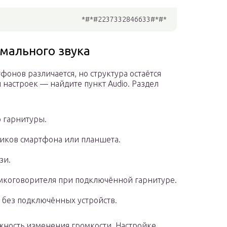
*#*#2237332846633#*#*
мального звука
онов различается, но структура остаётся
 настроек — найдите пункт Audio. Раздел
 гарнитуры.
иков смартфона или планшета.
зи.
омкоговорителя при подключённой гарнитуре.
 без подключённых устройств.
жность изменения громкости. Настройке