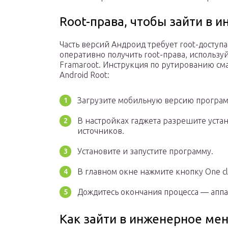
Root-права, чтобы зайти в 
Часть версий Андроид требует root-доступ
оперативно получить root-права, использу
Framaroot. Инструкция по рутированию см
Android Root:
Загрузите мобильную версию программ
В настройках гаджета разрешите уста
источников.
Установите и запустите программу.
В главном окне нажмите кнопку One cli
Дождитесь окончания процесса — аппа
Как зайти в инженерное ме