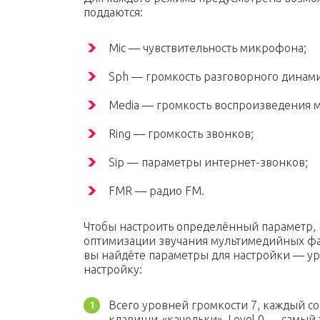
поддаются:
Mic — чувствительность микрофона;
Sph — громкость разговорного динами
Media — громкость воспроизведения м
Ring — громкость звонков;
Sip — параметры интернет-звонков;
FMR — радио FM.
Чтобы настроить определённый параметр, 
оптимизации звучания мультимедийных фа
вы найдёте параметры для настройки — ур
настройку:
Всего уровней громкости 7, каждый с
клавиши-«качельки». Level 0 — самый 